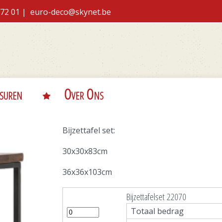
Overslaan
7 72 01 |
euro-deco@skynet.be
en naar
de inhoud
gaan
suren
Over Ons
Bijzettafel set:
30x30x83cm
36x36x103cm
Bijzettafelset 22070
Totaal bedrag