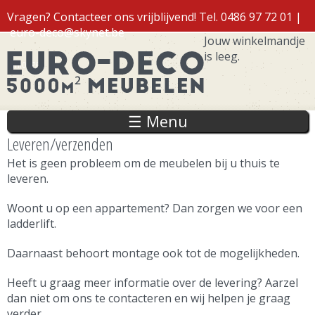
Overslaan
Vragen? Contacteer ons vrijblijvend! Tel. 0486 97 72 01 |
en naar
euro-deco@skynet.be
de inhoud
Jouw winkelmandje
gaan
is leeg.
Inloggen
☰ Menu
Leveren/verzenden
Het is geen probleem om de meubelen bij u thuis te
leveren.
Woont u op een appartement? Dan zorgen we voor een
ladderlift.
Daarnaast behoort montage ook tot de mogelijkheden.
Heeft u graag meer informatie over de levering? Aarzel
dan niet om ons te contacteren en wij helpen je graag
verder.