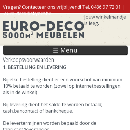
Overslaan
Vragen? Contacteer ons vrijblijvend! Tel. 0486 97 72 01 |
en naar
euro-deco@skynet.be
de inhoud
Jouw winkelmandje
gaan
is leeg.
Inloggen
☰ Menu
Verkoopsvoorwaarden
1. BESTELLING EN LEVERING
Bij elke bestelling dient er een voorschot van minimum
10% betaald te worden (zowel op internetbestellingen
als in de winkel)
Bij levering dient het saldo te worden betaald;
cash,bancontact of bankcheque.
De levertermijnen worden bepaald door de
fabrikant/leverancier.