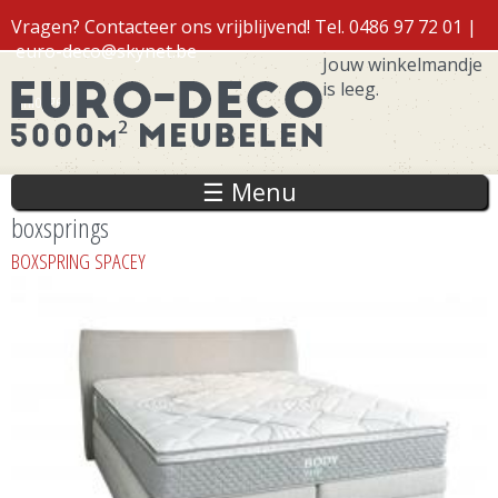
Overslaan
Vragen? Contacteer ons vrijblijvend! Tel. 0486 97 72 01 |
en naar
euro-deco@skynet.be
de inhoud
Jouw winkelmandje
gaan
is leeg.
Inloggen
☰ Menu
boxsprings
BOXSPRING SPACEY