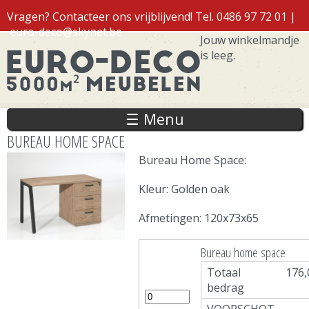
Overslaan
Vragen? Contacteer ons vrijblijvend! Tel. 0486 97 72 01 |
en naar
euro-deco@skynet.be
de inhoud
Jouw winkelmandje
gaan
is leeg.
Inloggen
☰ Menu
BUREAU HOME SPACE
Bureau Home Space:
Kleur: Golden oak
Afmetingen: 120x73x65
Bureau home space
Totaal
176,
bedrag