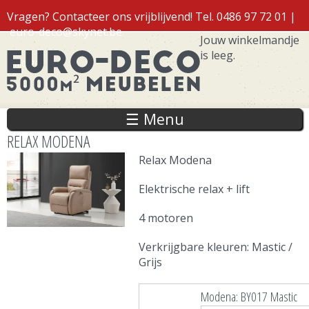
Overslaan
Vragen? Contacteer ons vrijblijvend! Tel. 0486 97 72 01 |
en naar
euro-deco@skynet.be
de inhoud
Jouw winkelmandje
gaan
is leeg.
Inloggen
☰ Menu
RELAX MODENA
Relax Modena
Elektrische relax + lift
4 motoren
Verkrijgbare kleuren: Mastic /
Grijs
Modena: BY017 Mastic