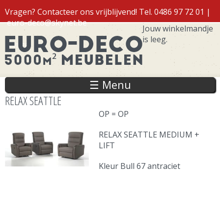
Overslaan
Vragen? Contacteer ons vrijblijvend! Tel. 0486 97 72 01 |
en naar
euro-deco@skynet.be
de inhoud
Jouw winkelmandje
gaan
is leeg.
Inloggen
☰ Menu
RELAX SEATTLE
OP = OP
RELAX SEATTLE MEDIUM +
LIFT
Kleur Bull 67 antraciet