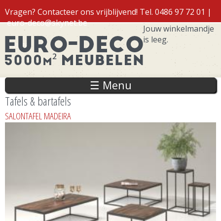
Overslaan
Vragen? Contacteer ons vrijblijvend! Tel. 0486 97 72 01 |
en naar
euro-deco@skynet.be
de inhoud
Jouw winkelmandje
gaan
is leeg.
Inloggen
☰ Menu
Tafels & bartafels
SALONTAFEL MADEIRA