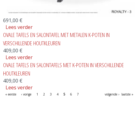
691,00 €
Lees verder
over TAFEL CHARLES
OVALE TAFELS EN SALONTAFEL MET METALEN K-POTEN IN
VERSCHILLENDE HOUTKLEUREN
409,00 €
Lees verder
over OVALE TAFELS EN SALONTAFEL MET
OVALE TAFELS EN SALONTAFELS MET K-POTEN IN VERSCHILLENDE
METALEN K-POTEN IN VERSCHILLENDE
HOUTKLEUREN
HOUTKLEUREN
409,00 €
Lees verder
over OVALE TAFELS EN SALONTAFELS MET
Pagina's
K-POTEN IN VERSCHILLENDE
« eerste
‹ vorige
1
2
3
4
5
6
7
volgende ›
laatste »
HOUTKLEUREN